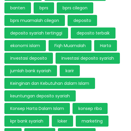
banten
bprs
bprs cilegon
bprs muamalah cilegon
deposito
deposito syariah tertinggi
deposito terbaik
ekonomi islam
Fiqh Muamalah
Harta
investasi deposito
investasi deposito syariah
jumlah bank syariah
karir
Keinginan dan Kebutuhan dalam Islam
keuntungan deposito syariah
Konsep Harta Dalam Islam
konsep riba
kpr bank syariah
loker
marketing