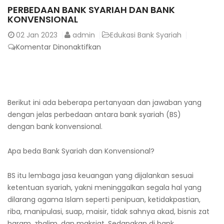
PERBEDAAN BANK SYARIAH DAN BANK
KONVENSIONAL
02
Jan 2023
admin
Edukasi Bank Syariah
pada
Komentar Dinonaktifkan
Perbedaan
Bank
Syariah
dan
Berikut ini ada beberapa pertanyaan dan jawaban yang
Bank
dengan jelas perbedaan antara bank syariah (BS)
Konvensional
dengan bank konvensional.
Apa beda Bank Syariah dan Konvensional?
BS itu lembaga jasa keuangan yang dijalankan sesuai
ketentuan syariah, yakni meninggalkan segala hal yang
dilarang agama Islam seperti penipuan, ketidakpastian,
riba, manipulasi, suap, maisir, tidak sahnya akad, bisnis zat
haram, zhalim, dan maksiat. Sedangkan di bank