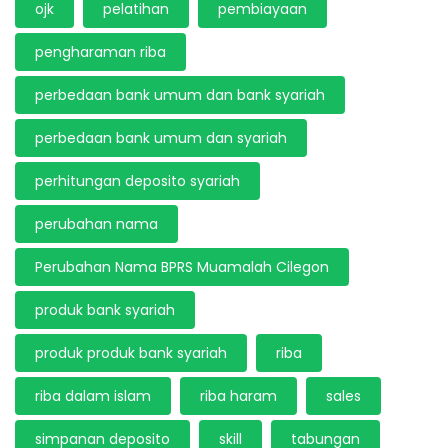
ojk
pelatihan
pembiayaan
pengharaman riba
perbedaan bank umum dan bank syariah
perbedaan bank umum dan syariah
perhitungan deposito syariah
perubahan nama
Perubahan Nama BPRS Muamalah Cilegon
produk bank syariah
produk produk bank syariah
riba
riba dalam islam
riba haram
sales
simpanan deposito
skill
tabungan