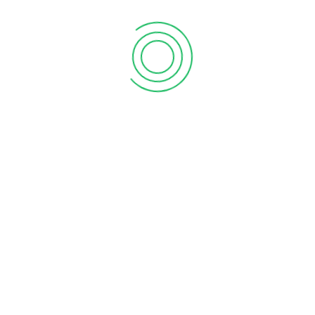
Read Mo
VESTMENT IN BONDS
em ipsum dolor sit amet, consectetur adipiscing
t, sed do eiusmod tempor incididunt ut labore et
ore magna aliqua.
ad More
Retire
Lorem ips
elit, sed 