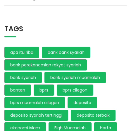
TAGS
apa itu riba
bank bank syariah
bank perekonomian rakyat syariah
bank syariah
bank syariah muamalah
banten
bprs
bprs cilegon
bprs muamalah cilegon
deposito
deposito syariah tertinggi
deposito terbaik
ekonomi islam
Fiqh Muamalah
Harta