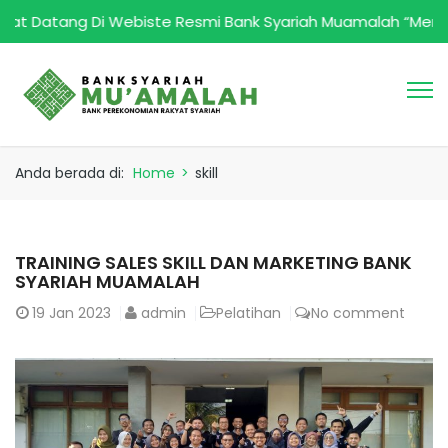
atang Di Webiste Resmi Bank Syariah Muamalah “Menjadi Bank
Anda berada di:
Home
>
skill
TRAINING SALES SKILL DAN MARKETING BANK
SYARIAH MUAMALAH
19
Jan 2023
admin
Pelatihan
No comment