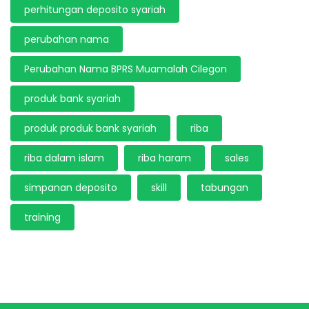
perhitungan deposito syariah
perubahan nama
Perubahan Nama BPRS Muamalah Cilegon
produk bank syariah
produk produk bank syariah
riba
riba dalam islam
riba haram
sales
simpanan deposito
skill
tabungan
training