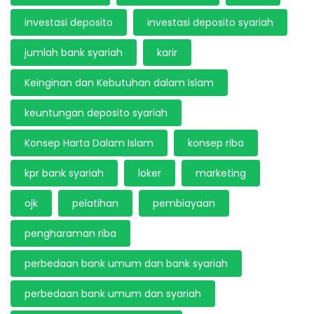
investasi deposito
investasi deposito syariah
jumlah bank syariah
karir
Keinginan dan Kebutuhan dalam Islam
keuntungan deposito syariah
Konsep Harta Dalam Islam
konsep riba
kpr bank syariah
loker
marketing
ojk
pelatihan
pembiayaan
pengharaman riba
perbedaan bank umum dan bank syariah
perbedaan bank umum dan syariah